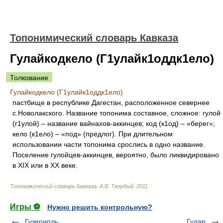
Топонимический словарь Кавказа
Гулайкодкело (Г1улайк1оддк1ело)
Толкование
Гулайкодкело (Г1улайк1оддк1ело)
пастбище в республике Дагестан, расположенное севернее
с.Новолакского. Название топонима составное, сложное: гулой
(г1улой) – название вайнахов-аккинцев; код (к1од) – «берег»;
кело (к1ело) – «под» (предлог). При длительном
использовании части топонима срослись в одно название.
Поселение гулойцев-аккинцев, вероятно, было ликвидировано
в XIX или в XX веке.
Топонимический словарь Кавказа
.
А.В. Твердый
.
2011
.
Игры ⚽
Нужно решить контрольную?
Гузерипль
Гулар